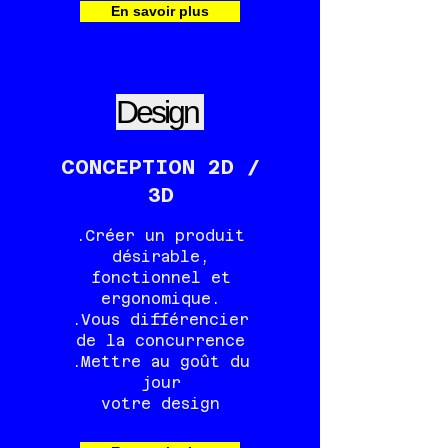
En savoir plus
Design
CONCEPTION 2D /
3D
.Créer un produit
désirable,
fonctionnel et
ergonomique.
.Vous différencier
de la
con
currence
.Mettre au goût du
jour
votre design