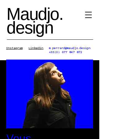
Maudjo.
design
Instagram
Linkedin
m.perrard@maudjo.design
+33(0) 677 847 872
Vous