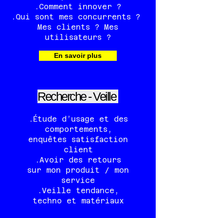
.Comment innover ?
.Qui sont mes concurrents ?
Mes clients ? Mes
utilisateurs ?
En savoir plus
Recherche - Veille
.Étude d’usage et des
comportements,
enquêtes satisfaction
client
.Avoir des retours
sur mon produit / mon
service
.Veille tendance,
techno et matériaux